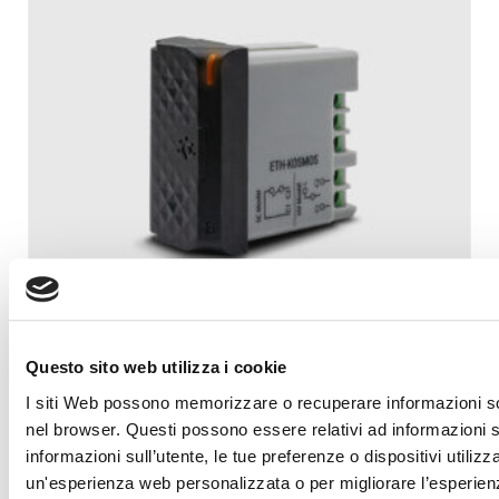
Questo sito web utilizza i cookie
Pulsante multifunzione wireless touch con relè
I siti Web possono memorizzare o recuperare informazioni so
nel browser. Questi possono essere relativi ad informazioni 
(230 V) a tecnologia BLE
informazioni sull’utente, le tue preferenze o dispositivi utilizz
un'esperienza web personalizzata o per migliorare l’esperienza