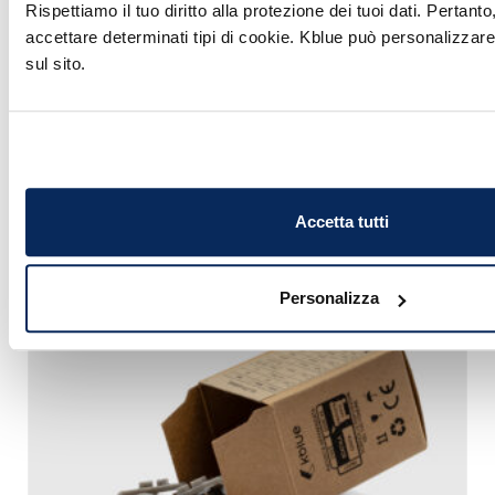
€
95,00
Rispettiamo il tuo diritto alla protezione dei tuoi dati. Pertant
Iva esclusa
accettare determinati tipi di cookie. Kblue può personalizzar
sul sito.
Scopri di più
Accetta tutti
Personalizza