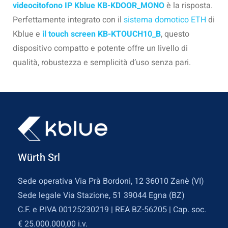
videocitofono IP Kblue KB-KDOOR_MONO
è la risposta.
Perfettamente integrato con il
sistema domotico ETH
di
Kblue e
il touch screen KB-KTOUCH10_B
, questo
dispositivo compatto e potente offre un livello di
qualità, robustezza e semplicità d’uso senza pari.
Würth Srl
Sede operativa Via Prà Bordoni, 12 36010 Zanè (VI)
Sede legale Via Stazione, 51 39044 Egna (BZ)
C.F. e P.IVA 00125230219 | REA BZ-56205 | Cap. soc.
€ 25.000.000,00 i.v.