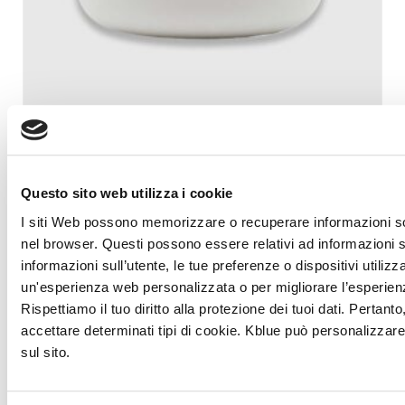
Questo sito web utilizza i cookie
Telecomando IR smart WiFi
I siti Web possono memorizzare o recuperare informazioni so
€
26,00
nel browser. Questi possono essere relativi ad informazioni 
Iva esclusa
informazioni sull’utente, le tue preferenze o dispositivi utilizz
un'esperienza web personalizzata o per migliorare l’esperienza
Rispettiamo il tuo diritto alla protezione dei tuoi dati. Pertant
Scopri di più
accettare determinati tipi di cookie. Kblue può personalizzar
sul sito.